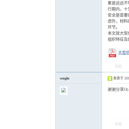
累是远远不
行期内，十
安全是首要
运
虑外，材料
环节。
本文就大型
组织特征及
大型低
回复
senglu
发表于 2012-
网
谢谢分享O(∩
回复