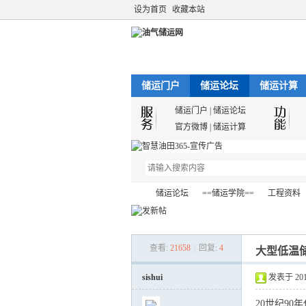
设为首页
收藏本站
储运门户
储运论坛
储运计算
储运门户
|
储运论坛
官方微博
|
储运计算
储运论坛
==储运学院==
工程资料
查看:
21658
|
回复:
4
大型低温储
油
»
›
›
›
sishui
发表于 2012-
20世纪9