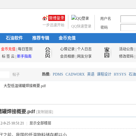
用户名
一步迅速开始
QQ快速登录
密码
石油软件
推荐专辑
金币充值
金币充值
|
每日签到
心情记录
|
个人日志
活动公告
|
标 签 云
|
新手指南
会员相册
|
网友分享
修改密码
|
热搜:
PDMS
CADWORX
英语
课程设计
HYSYS
石油
帖子
搜
大型低温储罐焊接概要.pdf
油气储运
索
罐焊接概要.pdf
[复制链接]
9-25 10:51:21
|
显示全部楼层
0年代之前，我国的低温物料储存都以小