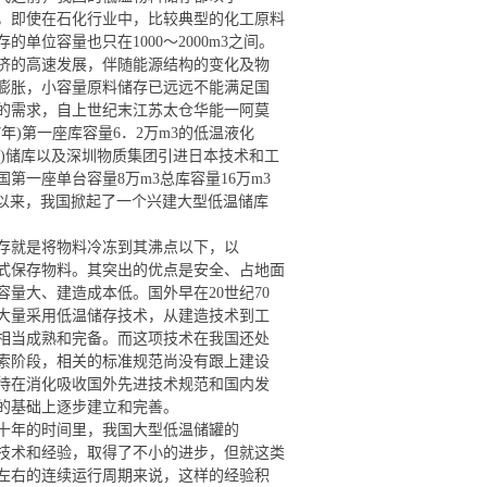
，即使在石化行业中，比较典型的化工原料
的单位容量也只在1000～2000m3之间。
济的高速发展，伴随能源结构的变化及物
膨胀，小容量原料储存已远远不能满足国
的需求，自上世纪末江苏太仓华能一阿莫
97年)第一座库容量6．2万m3的低温液化
PG)储库以及深圳物质集团引进日本技术和工
国第一座单台容量8万m3总库容量16万m3
库以来，我国掀起了一个兴建大型低温储库
存就是将物料冷冻到其沸点以下，以
式保存物料。其突出的优点是安全、占地面
容量大、建造成本低。国外早在20世纪70
大量采用低温储存技术，从建造技术到工
相当成熟和完备。而这项技术在我国还处
索阶段，相关的标准规范尚没有跟上建设
待在消化吸收国外先进技术规范和国内发
的基础上逐步建立和完善。
十年的时间里，我国大型低温储罐的
技术和经验，取得了不小的进步，但就这类
左右的连续运行周期来说，这样的经验积