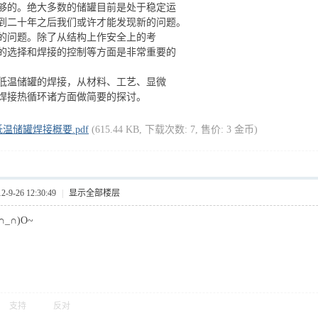
够的。绝大多数的储罐目前是处于稳定运
到二十年之后我们或许才能发现新的问题。
的问题。除了从结构上作安全上的考
的选择和焊接的控制等方面是非常重要的
低温储罐的焊接，从材料、工艺、显微
焊接热循环诸方面做简要的探讨。
温储罐焊接概要.pdf
(615.44 KB, 下载次数: 7, 售价: 3 金币)
9-26 12:30:49
|
显示全部楼层
_∩)O~
支持
反对