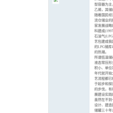
型容器为主
乙烯，其储存
随着国民经
流仓储业的
家发展战略
气
科建成(19
石油气(L
艺包建成我
的LPG储
的热潮。
所谓低温储
液态常压形
积小、单位
年代就开始
艺流程都已
储
于起步和探
的步伐，有
展建设实践
虽然在不到
设计、建造
储罐三十年