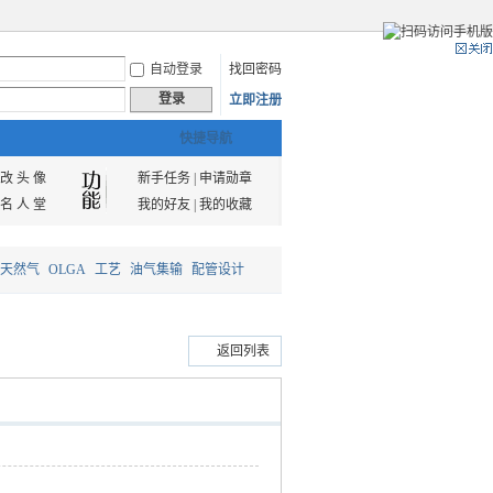
自动登录
找回密码
登录
立即注册
快捷导航
改 头 像
新手任务
|
申请勋章
名 人 堂
我的好友
|
我的收藏
天然气
OLGA
工艺
油气集输
配管设计
返回列表