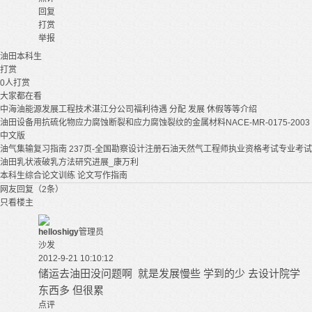
回复
打赏
举报
油田
本科生
打赏
0
人打赏
大家都在看
中海油能源发展工程技术湛江分公司福利待遇 分配 发展 休假等等介绍
油田设备用抗硫化物应力腐蚀断裂和应力腐蚀裂纹的金属材料NACE-MR-0175-2003
中文版
油气集输复习指南 237页-全国勘察设计注册石油天然气工程师执业资格考试专业考试
油田乳状液破乳方法研究进展_康万利
本科生综合论文训练 论文写作指南
网友回复（2条）
只看楼主
helloshigy
管理员
沙发
2012-9-21 10:10:12
储运去油田没问题啊 就是发展慢些 学到的少 去设计院学
东西多 但很累
点评