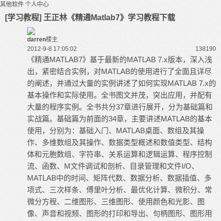
其他软件
个人中心
[学习教程] 王正林《精通Matlab7》学习教程下载
darren
楼主
2012-9-8 17:05:02
13819
0
《精通MATLAB7》基于最新的MATLAB 7.x版本，深入浅
出，紧密结合实例，对MATLAB的使用进行了全面且详尽
的阐述，并通过大量的实例讲述了如何实现MATLAB 7.x的
基本操作和实际使用。全书图文并茂，突出应用，并配有
大量的程序实例。全书共分37章进行展开，分为基础篇和
实战篇。基础篇为前面的34章，主要讲述MATLAB的基本
使用，分别为：基础入门、MATLAB桌面、数组及其操
作、多维数组及其操作、数据类型概述和数值类型、结构
体和元胞数组、字符串、关系运算和逻辑运算、程序控制
流、函数、M文件调试和剖析、目录管理和文件I/O、
MATLAB中的时间、矩阵代数、数据分析、数据插值、多
项式、三次样条、傅里叶分析、最优化计算、微积分、常
微分方程、二维图形、三维图形、使用颜色和光影、图
像、声音和视频、图形的打印和导出、句柄图形、图形用