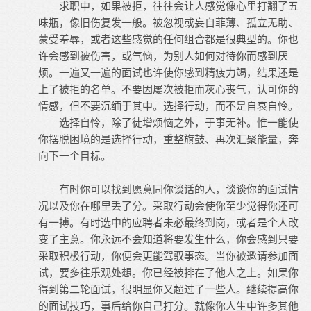
求职中，如果被拒，往往会让人感觉像心里打翻了五
味瓶，像旧伤复发一般。被忽视或妄自菲薄、孤立无助、
蒙受羞辱，或者这些感觉的任何组合都是很典型的。你也
许会感到被伤害，或气恼，为别人如何对待你而感到厌
烦。一遍又一遍的面试也许使你感到精疲力竭，结果还是
上了被拒的名单。不要因屡次被拒而灰心丧气，认可你的
情感，但不要沉缅于其中。选择行动，而不是自哀自怜。
选择自怜，除了徒增烦恼之外，于事无补。惟一能使
你摆脱困境的是选择行动，重整旗鼓、再次汇聚能量，奔
向下一个目标。
有时你可以找到愿意同你谈话的人，谈谈你的面试情
况以及你在哪里丢了分。采取行动会使你至少觉得你还可
有一搏。有时选中的应聘者未必最终到岗，或者是个人改
变了主意。你永远不会知道将要发生什么，你会感到只要
采取积极行动，你便会更能驾驭事态。当你被邀请参加面
试，要多往乐观处想。你已经被排在了他人之上。如果你
得到第二轮面试，很明显你又超过了一些人。继续提高你
的面试技巧，事后给你自己打分。就像你人生中许多其他