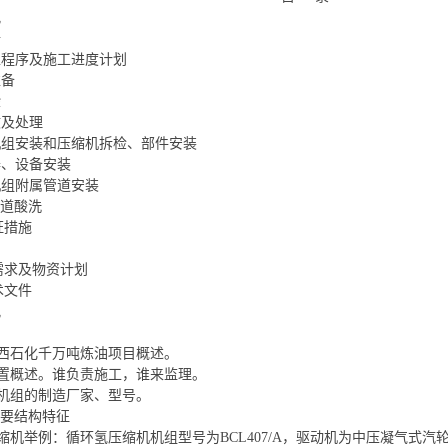
况
据
工程序及施工进度计划
准备
验
收及处理
机组安装和压缩机拆检、部件安装
器、设备安装
机组附属管道安装
管道酸洗
证措施
力需求及物资计划
术文件
况
西石化千万吨炼油项目概述。
置概述。谁负责施工，谁来监理。
机组的制造厂家、型号。
主要结构特征
缩机举例：循环氢压缩机机组型号为BCL407/A，驱动机为中压凝气式