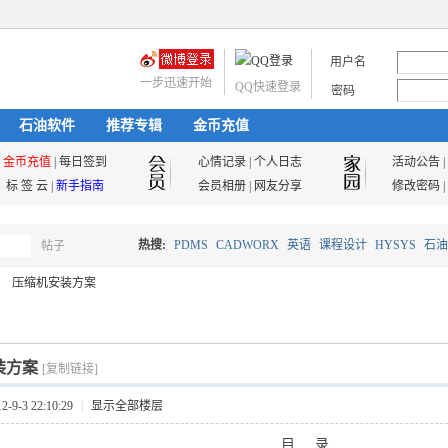
用户名
一步迅速开始
QQ快速登录
密码
石油软件
推荐专辑
金币充值
金币充值
|
每日签到
心情记录
|
个人日志
活动公告
|
标 签 云
|
新手指南
会员相册
|
网友分享
修改密码
|
热搜:
PDMS
CADWORX
英语
课程设计
HYSYS
石油
帖子
搜
压缩机安装方案
油气储运
索
装方案
[复制链接]
9-3 22:10:29
|
显示全部楼层
目 录