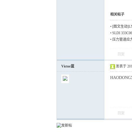
相关帖子
•
[图文生动]
•
SLDI 333
•
压力管道应
回复
Victor蓝
发表于 2015-
HAODONGX
回复