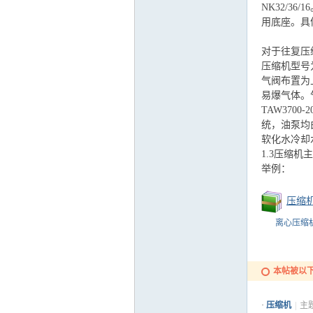
NK32/
用底座。具
运
对于往复压缩
压缩机型号为
气阀布置为
易爆气体。
TAW3700
统，油泵均
软化水冷却
1.3压缩
举例：
网
压缩机
离心压缩
本帖被以下
·
压缩机
|
主题