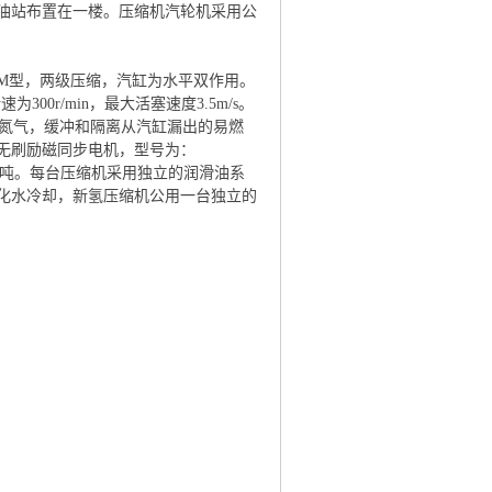
润滑油站布置在一楼。压缩机汽轮机采用公
，四列M型，两级压缩，汽缸为水平双作用。
300r/min，最大活塞速度3.5m/s。
入氮气，缓冲和隔离从汽缸漏出的易燃
无刷励磁同步电机，型号为：
重量45.5吨。每台压缩机采用独立的润滑油系
化水冷却，新氢压缩机公用一台独立的