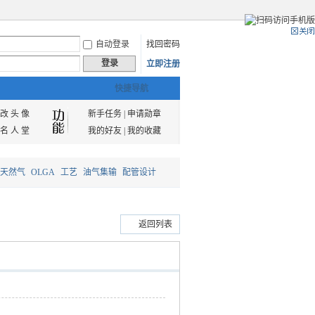
自动登录
找回密码
登录
立即注册
快捷导航
改 头 像
新手任务
|
申请勋章
名 人 堂
我的好友
|
我的收藏
天然气
OLGA
工艺
油气集输
配管设计
返回列表