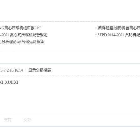
LNG离心压缩机组汇报PPT
•
求购/租借报废/闲置离心
C06-2001 离心式压缩机配管规定
•
SEPD 0114-2001 汽
力分析理论-油气储运网搜集
7-2 16:16:14
|
显示全部楼层
I,XUEXI
支持
反对