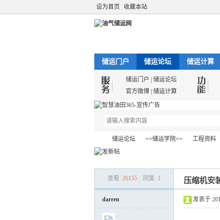
设为首页
收藏本站
储运门户
储运论坛
储运计算
储运门户
|
储运论坛
官方微博
|
储运计算
储运论坛
==储运学院==
工程资料
查看:
26155
|
回复:
1
压缩机安
油
»
›
›
›
darren
发表于 2012-