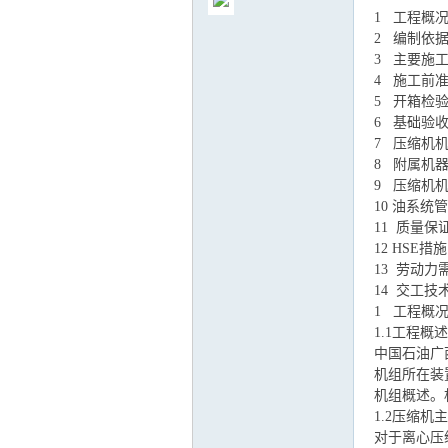
1 工程概
2 编制依
3 主要施
4 施工前
5 开箱检
气
6 基础验
7 压缩机
8 附属机
9 压缩机
10 油系统
11 质量保
12 HSE措施
13 劳动
14 交工技
1 工程概
储
1.1工程概述
中国石油广
机组所在装
机组概述。
1.2压缩机
对于离心压