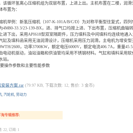
36/16。该循环氢离心压缩机组为双层布置，上进上出。主机布置在二楼，
体布置为：
机举例：新氢压缩机（107-K-101A/B/C/D）为对称平衡型往复式
4M80-33.3/23-139-BX，进、排气口均按上进、下出布置，压缩机曲轴转速为
上进下出，采用API618型双室隔距件，压力填料及中间填料均连续地通
气缸及填料函采用无油润滑设计，压缩机采用压力润滑。主电机为增安型
-20WTH/2600，功率3700KW，额定电压6000V，额定电流406.7A，
由电动机驱动，油站油箱和供油管均采用不锈钢材料。气缸和填料采用软
水站。
机主要操作参数和主要性能参数
安装方案.rar
(79.97 KB, 下载次数: 12, 售价: 3 金币)
机
,
汽轮机
,
劳动力
淘专辑推荐:
: 22, 订阅: 1