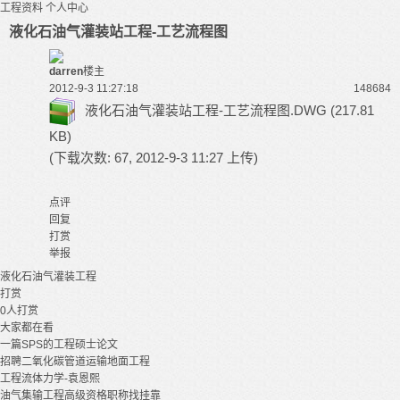
工程资料
个人中心
液化石油气灌装站工程-工艺流程图
darren
楼主
2012-9-3 11:27:18
14868
4
液化石油气灌装站工程-工艺流程图.DWG
(217.81
KB)
(下载次数: 67, 2012-9-3 11:27 上传)
点评
回复
打赏
举报
液化石油气
灌装
工程
打赏
0
人打赏
大家都在看
一篇SPS的工程硕士论文
招聘二氧化碳管道运输地面工程
工程流体力学-袁恩熙
油气集输工程高级资格职称找挂靠