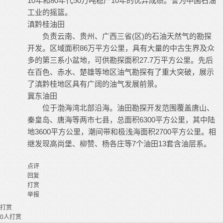
10年和80年代50万吨稳产10年的优异成绩。誉为中国石油
工业的摇篮。
滇黔桂油田
负责云南、贵州、广西三省(区)的石油天然气的勘探
开发。区域面积86万平方公里，具有大量的中古生界及众
多的第三系小盆地，可供勘探面积27.7万平方公里。先后
在百色、赤水、楚雄等地区油气勘探有了重大突破，展示
了滇黔桂地区具有广阔的油气发展前景。
冀东油田
位于渤海湾北部沿海。油田勘探开发范围覆盖唐山、
秦皇岛、唐海等两市七县，总面积6300平方公里，其中陆
地3600平方公里，潮间带和极浅海面积2700平方公里。相
继发现高尚堡、柳赞、杨各庄等7个油田13套含油层系。
点评
回复
打赏
举报
打赏
0
人打赏