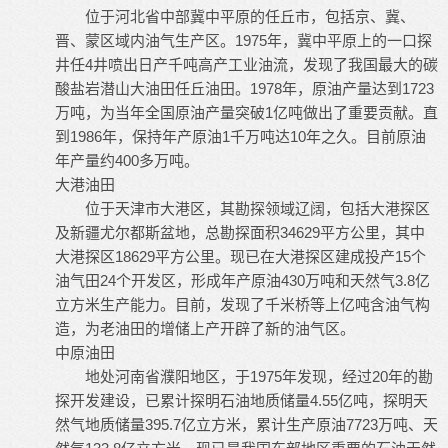
位于河北省中部冀中平原的任丘市，包括京、冀、
晋、蒙区域内油气生产区。1975年，冀中平原上的一口探
井任4井喷出日产千吨高产工业油流，发现了我国最大的碳
酸盐岩潜山大油田任丘油田。1978年，原油产量达到1723
万吨，为当年全国原油产量突破1亿吨做出了重要贡献。直
到1986年，保持年产原油1千万吨达10年之久。目前原油
年产量约400多万吨。
大港油田
位于天津市大港区，其勘探领域辽阔，包括大港探区
及新疆尤尔都斯盆地，总勘探面积34629平方公里，其中
大港探区18629平方公里。现已在大港探区建成投产15个
油气田24个开发区，形成年产原油430万吨和天然气3.8亿
立方米生产能力。目前，发现了千米桥等上亿吨含油气构
造，为老油田的增储上产开辟了新的油气区。
中原油田
地处河南省濮阳地区，于1975年发现，经过20年的勘
探开发建设，已累计探明石油地质储量4.55亿吨，探明天
然气地质储量395.7亿立方米，累计生产原油7723万吨、天