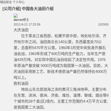
储运就业
个人中心
[公司介绍] 中国各大油田介绍
darren
楼主
2012-8-21 17:25:58
10293
0
大庆油田
位于黑龙江省西部，松嫩平原中部，地处哈尔滨、齐
齐哈尔市之间。油田南北长140公里，东西最宽处70公
里，总面积5470平方公里。1960年3月党中央批准开展石
油会战，1963年形成了600万吨的生产能力，当年生产原
油439万吨，对实现中国石油自给起了决定性作用。1976
年原油产量突破 5000万吨成为我国第一大油田。目前，大
庆油田采用新工艺、新技术使原油产量仍然保持在4000万
吨以上。
胜利油田
地处山东北部渤海之滨的黄河三角洲地带，主要分布
在东营、滨洲、德洲、济南、潍坊、淄博、聊城、烟台等8
个城市的28个县(区)境内，主要工作范围约4.4万平方公里,
是我国第二大油田。