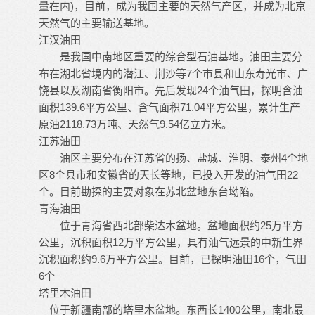
量在内)，目前，成为我国主要的天然气产区，并成为北京
天然气的主要输送基地。
江汉油田
是我国中南地区重要的综合型石油基地。油田主要分
布在湖北省境内的潜江、荆沙等7个市县和山东寿光市、广
饶县以及湖南省衡阳市。先后发现24个油气田，探明含油
面积139.6平方公里、含气面积71.04平方公里，累计生产
原油2118.73万吨、天然气9.54亿立方米。
江苏油田
油区主要分布在江苏省的扬、盐城、淮阴、泰州4个地
区8个县市和安徽省的天长等地，已投入开发的油气田22
个。目前勘探的主要对象在苏北盆地东台坳陷。
青海油田
位于青海省西北部柴达木盆地。盆地面积约25万平方
公里，沉积面积12万平方公里，具有油气远景的中新生界
沉积面积约9.6万平方公里。目前，已探明油田16个，气田
6个
塔里木油田
位于新疆南部的塔里木盆地。东西长1400公里，南北最