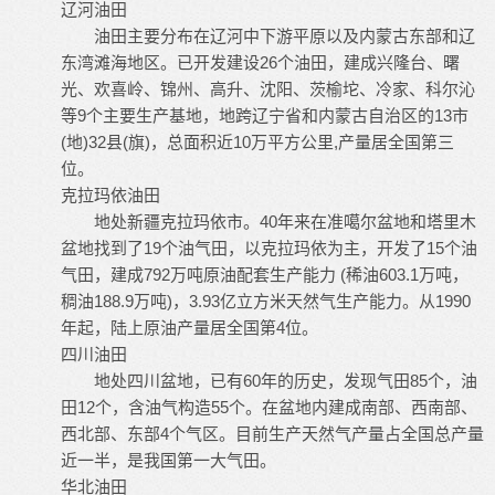
辽河油田
油田主要分布在辽河中下游平原以及内蒙古东部和辽
东湾滩海地区。已开发建设26个油田，建成兴隆台、曙
光、欢喜岭、锦州、高升、沈阳、茨榆坨、冷家、科尔沁
等9个主要生产基地，地跨辽宁省和内蒙古自治区的13市
(地)32县(旗)，总面积近10万平方公里,产量居全国第三
位。
克拉玛依油田
地处新疆克拉玛依市。40年来在准噶尔盆地和塔里木
盆地找到了19个油气田，以克拉玛依为主，开发了15个油
气田，建成792万吨原油配套生产能力 (稀油603.1万吨，
稠油188.9万吨)，3.93亿立方米天然气生产能力。从1990
年起，陆上原油产量居全国第4位。
四川油田
地处四川盆地，已有60年的历史，发现气田85个，油
田12个，含油气构造55个。在盆地内建成南部、西南部、
西北部、东部4个气区。目前生产天然气产量占全国总产量
近一半，是我国第一大气田。
华北油田