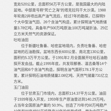
宽处520公里，总面积56万平方公里，是我国最大的内陆
盆地。中部是号称“死亡之海”的塔克拉玛干大沙漠。1988
年轮南2井喷出高产油气流后，经过7年的勘探，已探明9
个大中型油气田、26个含油气构造，累计探明油气地质储
量3.78亿吨，具备年产500万吨原油;100万吨凝折油、25亿
立方米天然气的资源保证。
吐哈油田
位于新疆吐鲁番、哈密盆地境内，负责吐鲁番、哈密
盆地的石油勘探。盆地东西长600公里、南北宽130公里，
面积约5.3万平方公里。于1991年2 月全面展开吐哈石油勘
探开发会战。截止1995年底，共发现鄯善、温吉桑等14个
油气田和6个含油气构造，探明含油气面积178.1平方公
里，累计探明石油地质储量2.08亿吨、天然气储量731亿立
方米。
玉门油田
位于甘肃玉门市境内，总面积114.37平方公里。油田
于1939年投入开发，1959年生产原油曾达到140.29万吨，
占当年全国原油产量的 50.9%。创造了70年代60万吨稳产