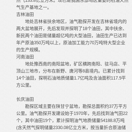
然气133.8亿立方米。现已是我国东部地区重要的石油天然
气生产基地之一。
吉林油田
地处吉林省扶余地区，油气勘探开发在吉林省境内的
两大盆地展开，先后发现并探明了18个油田，其中扶余、
新民两个油田是储量超亿吨的大型油田，油田生产已达到
年产原油350万吨以上，原油加工能力70万吨特大型企业
的生产规模。
河南油田
地处豫西南的南阳盆地，矿区横跨南阳、驻马店、平
顶山三地市，分布在新野、唐河等8县境内。已累计找到
14个油田，探明石油地质储量1.7亿吨及含油面积117.9平
方公里。
长庆油田
勘探区域主要在陕甘宁盆地，勘探总面积约37万平方
公里。油气勘探开发建设始于1970年，先后找到油气田22
个，其中油田19个，累计探明油气地质储量54188.8万吨
(含天然气探明储量2330.08亿立方米，按当量折合原油储