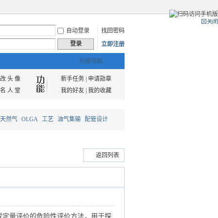
自动登录
找回密码
登录
立即注册
快捷导航
改 头 像
新手任务
|
申请勋章
名 人 堂
我的好友
|
我的收藏
天然气
OLGA
工艺
油气集输
配管设计
返回列表
定量评价的危险性评价方法，用于探