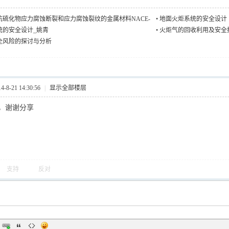
抗硫化物应力腐蚀断裂和应力腐蚀裂纹的金属材料NACE-
•
地面火炬系统的安全设计
03中文版
统的安全设计_姚青
•
火炬气的回收利用及安全
全风险的探讨与分析
8-21 14:30:56
|
显示全部楼层
，谢谢分享
支持
反对