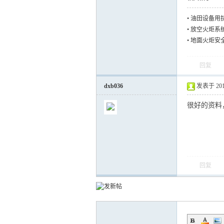
•
油田设备用
MR-0175-20
•
放空火炬系
•
地面火炬安
回复
dxb036
发表于 2014-
很好的资料
回复