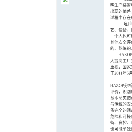
明生产装置
出现的偏差
过程中存在
危险和可操
艺、设备、
气
一个人也可
其他安全评
的、熟练的
HAZOP
大提高工厂
重视，国家
于2011
HAZOP
评价，识别
储
基本防灾措
与传统的安
备完全的观
危险和可操
备、自控、
也可能单独