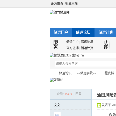
设为首页
收藏本站
储运门户
储运论坛
储运计算
储运门户
|
储运论坛
官方微博
|
储运计算
储运论坛
==储运学院==
工程资料
查看:
15474
|
回复:
1
油田风险安
油
»
›
›
›
女女
发表于 2012-
危险与可操