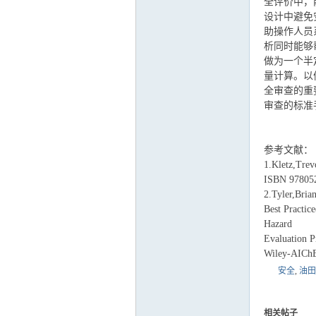
全评价中，
设计中避免
助操作人员
析同时能够
做为一个半
量计算。以
全审查的重
审查的标准
参考文献：
1.Kletz,Trev
ISBN 97805
2.Tyler,Bri
Best Practic
Hazard
Evaluation P
Wiley-AICh
安全
,
油田
相关帖子