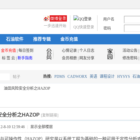
用户名
一步迅速开始
QQ快速登录
密码
石油软件
推荐专辑
金币充值
金币充值
|
每日签到
心情记录
|
个人日志
活动公告
|
标 签 云
|
新手指南
会员相册
|
网友分享
修改密码
|
热搜:
PDMS
CADWORX
英语
课程设计
HYSYS
石油
帖子
搜
油田风险安全分析之HAZOP
油气储运
索
全分析之HAZOP
[复制链接]
8-10 12:59:46
|
显示全部楼层
作性（HAZOP）研究是以系统工程为基础的一种可用于定性分析或