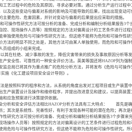
和工艺过程中的危险及其原因，寻求必要对策。通过分析生产运行过程中
，以及这些变动与偏差对系统的影响及可能导致的后果，找出出现变动可
的主要危险、危害因素，并针对变动与偏差的后果提出应采取的措施。
作性研究方法可按分析的准备、完成分析和编制分析结果报告3个步
自控、现场操作人员等）按照规定的方法对偏离设计的工艺条件进行过程
能单独使用危险与可操作性研究方法，但这绝不能称为危险和可操作性研
价方法的明显不同之处是，其他方法可由某人单独使用，而危险和可操作
人员组成的小组来完成。
以其在杜绝、减少事故的发生，降低灾害带来的损失及事故原因分析等发
生产安全性、可靠性的一种安全评价方法。英美等国还将HAZOP列为强制
安监总局已将其作为重点推广的危险分析方法，并将发布《危险与可操作生
年5月实施《化工建设项目安全设计导则》。
分析法是按照科学的程序和方法，从系统的角度出发对工程项目或生产装置
出生产装置设计及操作和维修程序，并提出改进意见和建议，以提高装置
施和应急预案进行决策提供依据。
全分析和安全评估方法相比HAZOP分析方法具有三大特点： 首先是
点；其次是系统性、完善性好，有利于发现各种可能的潜在危险；再次是
作性研究方法可按分析的准备、完成分析和编制分析结果报告3个步骤来
现场操作人员等）按照规定的方法对偏离设计的工艺条件进行过程危险和
使用危险与可操作性研究方法，但这绝不能称为危险和可操作性研究。所