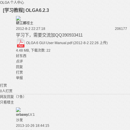
OLGA
个人中心
[学习教程] OLGA6.2.3
研三郎
楼主
2012-8-2 22:27:18
20617
7
学习下，需要交流加QQ390933411
OLGA 6 GUI User Manual.pdf
(2012-8-2 22:26 上传)
4.48 MB, 下载次数: 22
好东西
点评
回复
打赏
举报
打赏
0
人打赏
网友回复（7条）
只看楼主
orbawy
LV.1
沙发
2013-10-26 18:44:15