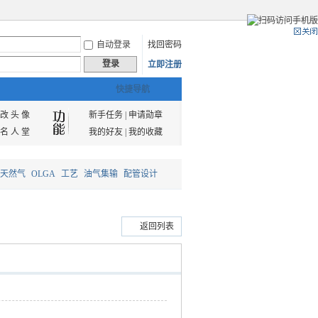
自动登录
找回密码
登录
立即注册
快捷导航
改 头 像
新手任务
|
申请勋章
名 人 堂
我的好友
|
我的收藏
天然气
OLGA
工艺
油气集输
配管设计
返回列表