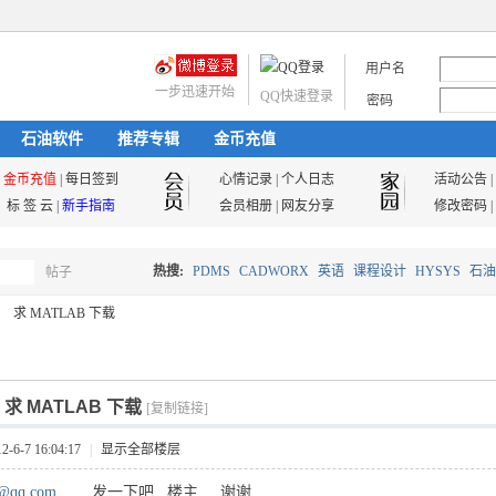
用户名
一步迅速开始
QQ快速登录
密码
石油软件
推荐专辑
金币充值
金币充值
|
每日签到
心情记录
|
个人日志
活动公告
|
标 签 云
|
新手指南
会员相册
|
网友分享
修改密码
|
热搜:
PDMS
CADWORX
英语
课程设计
HYSYS
石油
帖子
搜
求 MATLAB 下载
油气储运
索
]
求 MATLAB 下载
[复制链接]
6-7 16:04:17
|
显示全部楼层
@qq.com
发一下吧 楼主 谢谢