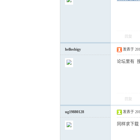
回复
气
helloshigy
发表于 2012-
论坛里有 
回复
储
ug19880128
发表于 2014-
同样求下载