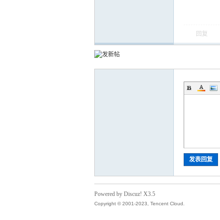
回复
运
网
发表回复
Powered by Discuz! X3.5
Copyright © 2001-2023, Tencent Cloud.