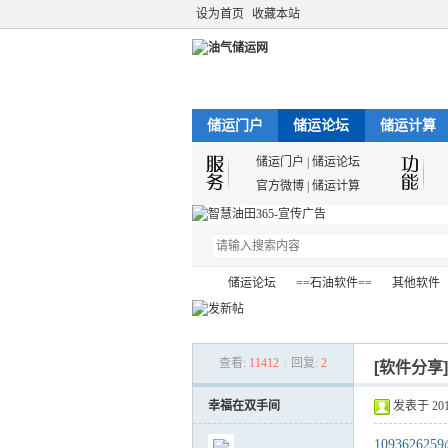
设为首页
收藏本站
储运门户
储运论坛
储运计算
储运门户
|
储运论坛
官方微博
|
储运计算
储运论坛
==石油软件==
其他软件
查看:
11412
|
回复:
2
[软件分享
油
»
›
›
›
幸福在双手间
发表于 2012-
1093626259