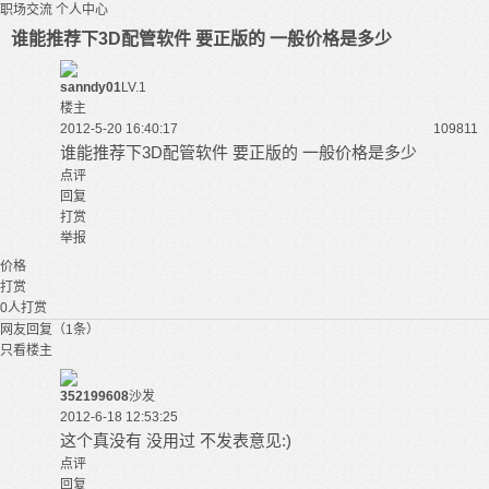
职场交流
个人中心
谁能推荐下3D配管软件 要正版的 一般价格是多少
sanndy01
LV.1
楼主
2012-5-20 16:40:17
10981
1
谁能推荐下3D配管软件 要正版的 一般价格是多少
点评
回复
打赏
举报
价格
打赏
0
人打赏
网友回复（1条）
只看楼主
352199608
沙发
2012-6-18 12:53:25
这个真没有 没用过 不发表意见:)
点评
回复