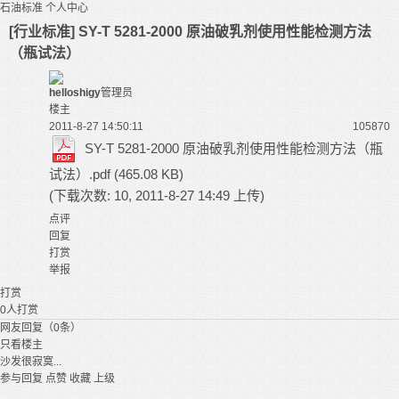
石油标准
个人中心
[行业标准] SY-T 5281-2000 原油破乳剂使用性能检测方法
（瓶试法）
helloshigy
管理员
楼主
2011-8-27 14:50:11
10587
0
SY-T 5281-2000 原油破乳剂使用性能检测方法（瓶
试法）.pdf
(465.08 KB)
(下载次数: 10, 2011-8-27 14:49 上传)
点评
回复
打赏
举报
打赏
0
人打赏
网友回复（0条）
只看楼主
沙发很寂寞...
参与回复
点赞
收藏
上级