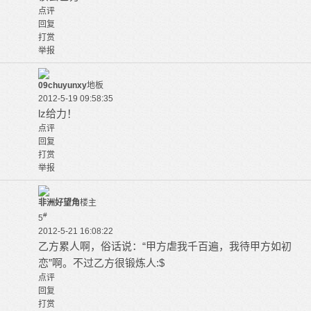
点评
回复
打赏
举报
09chuyunxy
地板
2012-5-19 09:58:35
lz给力！
点评
回复
打赏
举报
非洲好望角
楼主
#
5
2012-5-21 16:08:22
乙方累人啊，俗话说：“甲方虐我千百遍，我待甲方如初
恋”啊。不过乙方很锻炼人:$
点评
回复
打赏