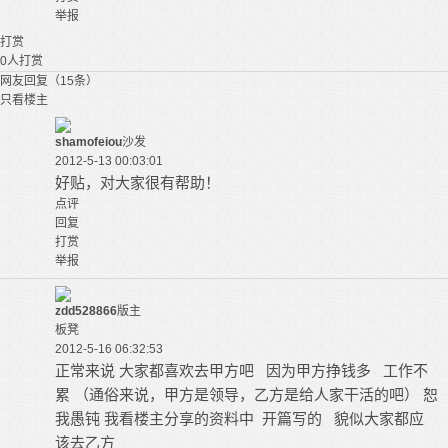
举报
打赏
0
人打赏
网友回复（15条）
只看楼主
shamofeiou
沙发
2012-5-13 00:03:01
好贴，对大家很有帮助！
点评
回复
打赏
举报
zdd528866
版主
板凳
2012-5-16 06:32:53
正常来说 大家都喜欢去甲方吧 因为甲方挣钱多 工作不
累 （通俗来说，甲方是领导，乙方是给人家干活的吧） 恕
我愚钝 我看楼主分享的资料中 开篇写的 貌似大家都应
该去乙方