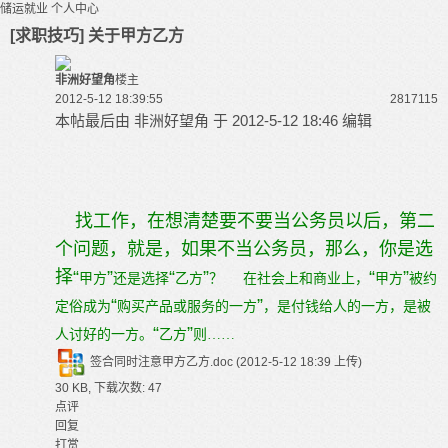
储运就业
个人中心
[求职技巧] 关于甲方乙方
非洲好望角
楼主
2012-5-12 18:39:55
28171
15
本帖最后由 非洲好望角 于 2012-5-12 18:46 编辑
找工作，在想清楚要不要当公务员以后，第二
个问题，就是，如果不当公务员，那么，你是选
择
“
”
“
”
“
”
甲方
还是选择
乙方
？
在社会上和商业上，
甲方
被约
“
”
定俗成为
购买产品或服务的一方
，是付钱给人的一方，是被
“
”
人讨好的一方。
乙方
则……
签合同时注意甲方乙方.doc
(2012-5-12 18:39 上传)
30 KB, 下载次数: 47
点评
回复
打赏