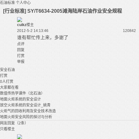
石油标准
个人中心
[行业标准] SY/T6634-2005滩海陆岸石油作业安全规程
cuikz
楼主
2012-5-2 14:13:46
12084
2
谁有帮忙传上来，多谢了
点评
回复
打赏
举报
安全
石油
打赏
0
人打赏
大家都在看
数值传热学课件（北石油）
地面火炬系统的安全设计
放空火炬系统的安全设计_姚青
火炬气的回收利用及安全技术改造
地面火炬安全风险的探讨与分析
网友回复（2条）
只看楼主