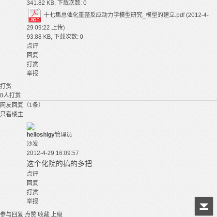
341.82 KB, 下载次数: 0
十七集总催化重整反应动力学模型研究_模型的建立.pdf
(2012-4-
29 09:22 上传)
93.88 KB, 下载次数: 0
点评
回复
打赏
举报
打赏
0
人打赏
网友回复（1条）
只看楼主
helloshigy
管理员
沙发
2012-4-29 16:09:57
这个化院的搞的多把
点评
回复
打赏
举报
参与回复
点赞
收藏
上级