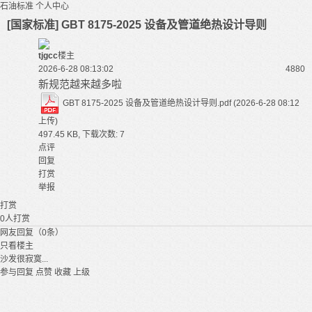
石油标准
个人中心
[国家标准] GBT 8175-2025 设备及管道绝热设计导则
tjgcc
楼主
2026-6-28 08:13:02
488
0
新规范越来越多啦
GBT 8175-2025 设备及管道绝热设计导则.pdf
(2026-6-28 08:12
上传)
497.45 KB, 下载次数: 7
点评
回复
打赏
举报
打赏
0
人打赏
网友回复（0条）
只看楼主
沙发很寂寞...
参与回复
点赞
收藏
上级