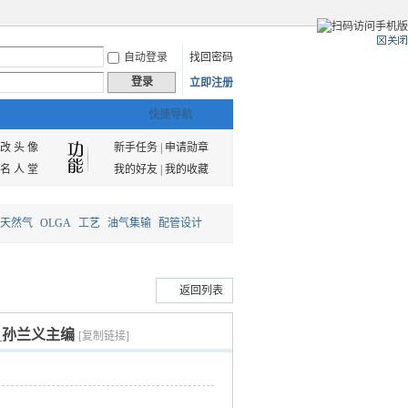
自动登录
找回密码
登录
立即注册
快捷导航
改 头 像
新手任务
|
申请勋章
名 人 堂
我的好友
|
我的收藏
天然气
OLGA
工艺
油气集输
配管设计
返回列表
_孙兰义主编
[复制链接]