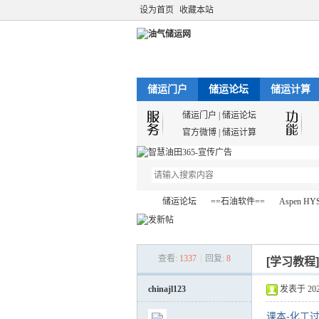
设为首页
收藏本站
储运门户
储运论坛
储运计算
储运门户
|
储运论坛
官方微博
|
储运计算
储运论坛
==石油软件==
Aspen HY
查看:
1337
|
回复:
8
[学习教程
油
»
›
›
chinajl123
发表于 2026-
课本-化工过