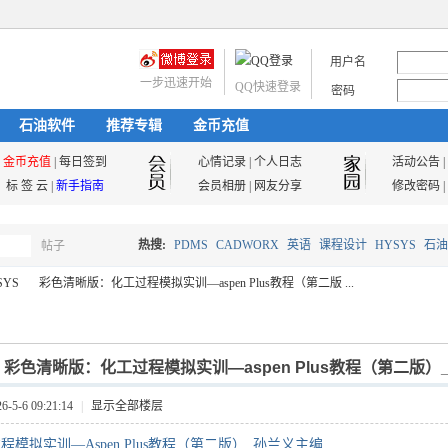
用户名
一步迅速开始
QQ快速登录
密码
石油软件
推荐专辑
金币充值
金币充值
|
每日签到
心情记录
|
个人日志
活动公告
|
标 签 云
|
新手指南
会员相册
|
网友分享
修改密码
|
热搜:
PDMS
CADWORX
英语
课程设计
HYSYS
石油
帖子
搜
SYS
彩色清晰版：化工过程模拟实训—aspen Plus教程（第二版 ...
油气储运
索
]
彩色清晰版：化工过程模拟实训—aspen Plus教程（第二版）
›
5-6 09:21:14
|
显示全部楼层
程模拟实训—Aspen Plus教程（第二版）_孙兰义主编