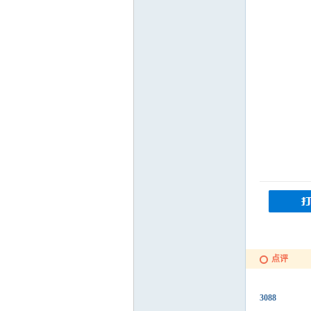
点评
3088