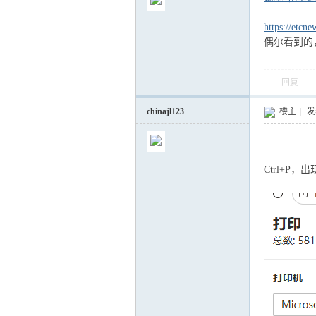
https://etcn
偶尔看到的
回复
气
chinajl123
楼主
|
发表
Ctrl+P
储