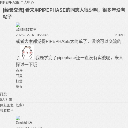
PIPEPHASE
个人中心
[经验交流] 看来用PIPEPHASE的同志人很少啊，很多年没有
帖子
a245437
楼主
2025-12-16 10:29:45
2169
1
或者大家都觉得
PIPEPHASE
太简单了，没啥可以交流的
了
我是学完了pipephase还一直没有实战呢，来人
探讨一下哦
点评
回复
打赏
举报
打赏
0
人打赏
网友回复（1条）
只看楼主
Zenith
沙发