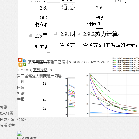
某气田区块集输工艺设计5.14.docx
(2025-5-20 19:22 上传)
1.79 MB, 下载次数: 8
第二届储运大赛赛题一内容
点评
回复
打赏
举报
打赏
0
人打赏
网友回复（2条）
只看楼主
tjfp138
沙发