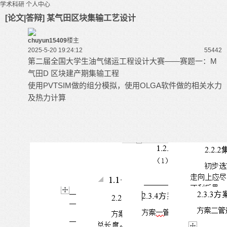
学术科研
个人中心
[论文|答辩] 某气田区块集输工艺设计
chuyun15409
楼主
2025-5-20 19:24:12
5544
2
第二届全国大学生
油气储运工程
设计大赛——赛题一：M
气田D 区块建产期集输工程
使用PVTSIM做的组分模拟，使用
OLGA
软件做的相关水力
及热力计算