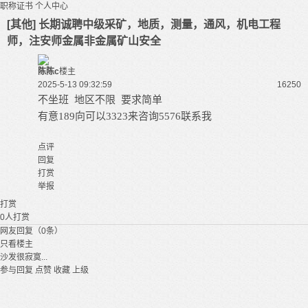
职称证书
个人中心
[其他] 长期诚聘中级采矿，地质，测量，通风，机电工程
师，注安师金属非金属矿山安全
陈陈c
楼主
2025-5-13 09:32:59
1625
0
地区不限
不坐班
要求简单
有意
189向可以3323来咨询5576联系我
点评
回复
打赏
举报
打赏
0
人打赏
网友回复（0条）
只看楼主
沙发很寂寞...
参与回复
点赞
收藏
上级