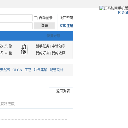
自动登录
找回密码
登录
立即注册
快捷导航
改 头 像
新手任务
|
申请勋章
名 人 堂
我的好友
|
我的收藏
天然气
OLGA
工艺
油气集输
配管设计
返回列表
[复制链接]