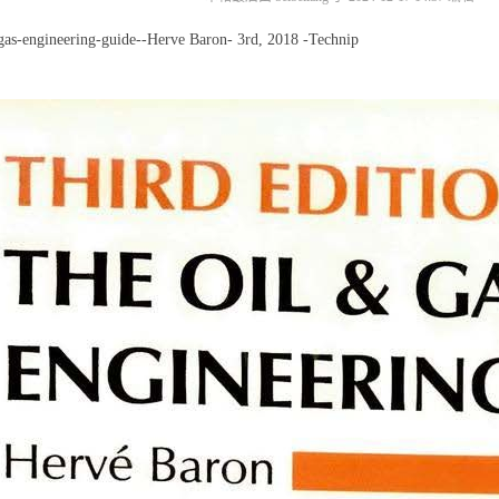
gas-engineering-guide--Herve Baron- 3rd, 2018 -Technip