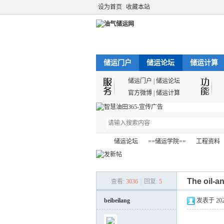
设为首页
收藏本站
储运门户
储运论坛
储运计算
储运门户
|
储运论坛
官方微博
|
储运计算
储运论坛
==储运学院==
工程资料
The oil-a
查看:
3036
|
回复:
5
油
»
›
›
›
beibeilang
发表于 2024-