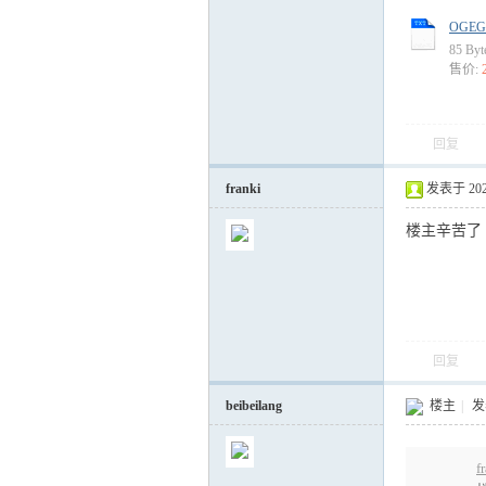
OGEG 3
85 By
售价:
回复
franki
发表于 2024-
楼主辛苦了
回复
beibeilang
楼主
|
发表
f