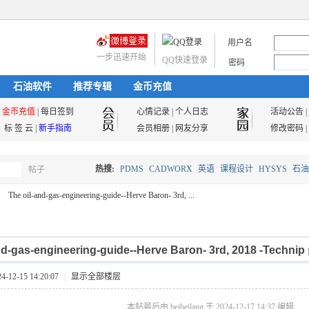
用户名
一步迅速开始
QQ快速登录
密码
石油软件
推荐专辑
金币充值
金币充值
|
每日签到
心情记录
|
个人日志
活动公告
|
标 签 云
|
新手指南
会员相册
|
网友分享
修改密码
|
热搜:
PDMS
CADWORX
英语
课程设计
HYSYS
石油
帖子
搜
The oil-and-gas-engineering-guide--Herve Baron- 3rd, ...
油气储运
nd-gas-engineering-guide--Herve Baron- 3rd, 2018 -Technip
索
12-15 14:20:07
|
显示全部楼层
本帖最后由 beibeilang 于 2024-12-17 14:37 编辑