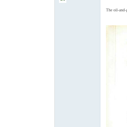
The oil-and-
气
储