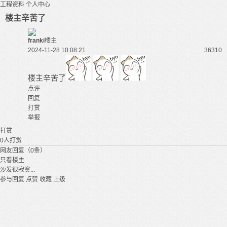
工程资料
个人中心
楼主辛苦了
franki
楼主
2024-11-28 10:08:21
3631
0
楼主辛苦了
点评
回复
打赏
举报
打赏
0
人打赏
网友回复（0条）
只看楼主
沙发很寂寞...
参与回复
点赞
收藏
上级