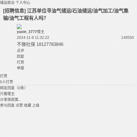
储运就业
个人中心
[招聘信息] 江苏单位寻油气储运/石油储运/油气加工/油气集
输/油气工程有人吗？
yuxin_3777
楼主
2024-11-6 11:32:22
14955
0
不做社保 18127783846
点评
回复
打赏
举报
打赏
0
人打赏
网友回复（0条）
只看楼主
沙发很寂寞...
参与回复
点赞
收藏
上级