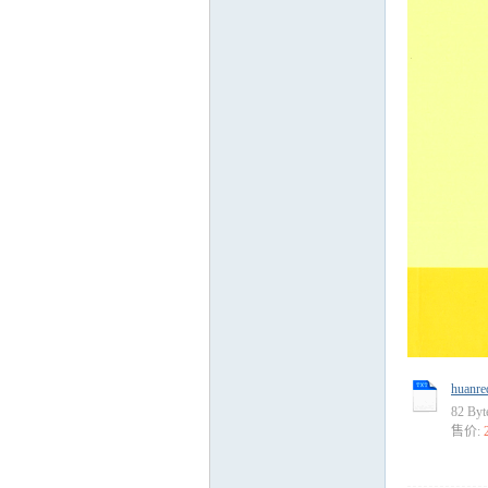
运
网
huanre
82 By
售价: