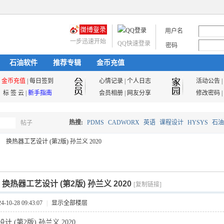
用户名
一步迅速开始
QQ快速登录
密码
石油软件
推荐专辑
金币充值
金币充值
|
每日签到
心情记录
|
个人日志
活动公告
|
标 签 云
|
新手指南
会员相册
|
网友分享
修改密码
|
热搜:
PDMS
CADWORX
英语
课程设计
HYSYS
石油
帖子
搜
换热器工艺设计 (第2版) 孙兰义 2020
油气储运
索
]
换热器工艺设计 (第2版) 孙兰义 2020
[复制链接]
10-28 09:43:07
|
显示全部楼层
 (第2版) 孙兰义 2020