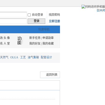
自动登录
找回密码
登录
立即注册
快捷导航
改 头 像
新手任务
|
申请勋章
名 人 堂
我的好友
|
我的收藏
天然气
OLGA
工艺
油气集输
配管设计
返回列表