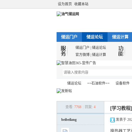
设为首页
收藏本站
储运门户
储运论坛
储运计算
储运门户
|
储运论坛
官方微博
|
储运计算
储运论坛
==石油软件==
设备软件
查看:
7768
|
回复:
4
[学习教程
油
»
›
›
›
beibeilang
发表于 2024-
换热器工艺设计