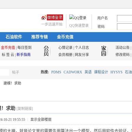
用户名
一步迅速开始
QQ快速登录
密码
石油软件
推荐专辑
金币充值
金币充值
|
每日签到
心情记录
|
个人日志
活动公告
|
标 签 云
|
新手指南
会员相册
|
网友分享
修改密码
|
热搜:
PDMS
CADWORX
英语
课程设计
HYSYS
石油
帖子
搜
建模！求助
油气储运
索
模！求助
[复制链接]
10-21 19:55:55
|
显示全部楼层
模的大神，就是论文里的需要先用算法出一个模型，然后用软件去验证，