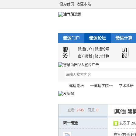
设为首页
收藏本站
储运门户
储运论坛
储运计算
储运门户
|
储运论坛
官方微博
|
储运计算
储运论坛
==储运学院==
学术科研
查看:
2745
|
回复:
0
[其他]
建
油
»
›
›
›
研一储运
发表于 2024-
有没有会建