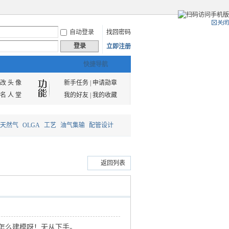
自动登录
找回密码
登录
立即注册
快捷导航
改 头 像
新手任务
|
申请勋章
名 人 堂
我的好友
|
我的收藏
天然气
OLGA
工艺
油气集输
配管设计
返回列表
怎么建模呀！无从下手。