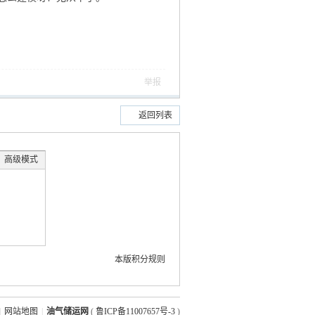
举报
返回列表
高级模式
本版积分规则
|
网站地图
|
油气储运网
(
鲁ICP备11007657号-3
)