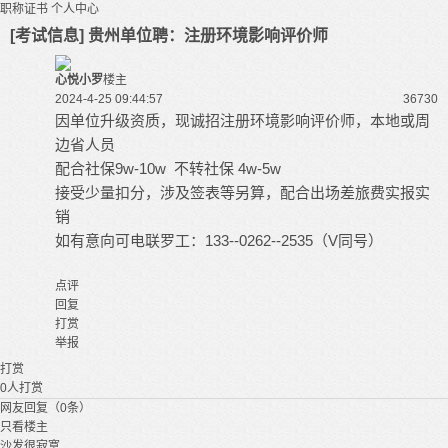
职称证书
个人中心
[考试信息] 贵州单位聘：注册环境影响评价师
心悦小罗
楼主
2024-4-25 09:44:57
3673
0
，本地或周
因单位升级资质，现诚招注册环境影响评价师
边省人员
9
w-1
0
w
4w-5w
配合社保
不转社保
接受少量扣分，
涉及签表等另算，配合出场差旅费实报实
销
133--0262--2535
V
如有意向可电联罗工：
（
同号）
点评
回复
打赏
举报
打赏
0
人打赏
网友回复（0条）
只看楼主
沙发很寂寞...