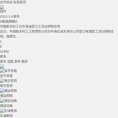
合作协议
标签首页
绿叶
2012-1-4发布
#报道|畅聊#
中国航天科工与中海油签订工况仪研制合同
近日，中国航天科工三院惯性公司与中海石油天津分公司签订电潜泵工况仪研制合
同。按照合 ...
1
0
11980
更多...
首页
话题
发布
我的
金币充值
每日签到
储运视频
储运动画
石油新闻