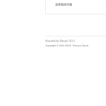
没有相关内容
气
Powered by Discuz! X3.5
Copyright © 2001-2023, Tencent Cloud.
储