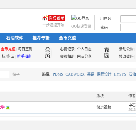
用户名
一步迅速开始
QQ快速登录
密码
石油软件
推荐专辑
金币充值
金币充值
|
每日签到
心情记录
|
个人日志
活动公告
|
标 签 云
|
新手指南
会员相册
|
网友分享
修改密码
|
热搜:
PDMS
CADWORX
英语
课程设计
HYSYS
石油
帖子
搜
油气储运
版块
作者
中石
大学
储运视频
索
2013