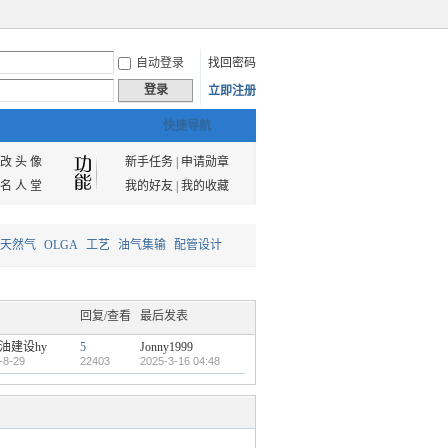
自动登录
找回密码
登录
立即注册
快捷导航
改 头 像
新手任务
|
申请勋章
名 人 堂
我的好友
|
我的收藏
天然气
OLGA
工艺
油气集输
配管设计
回复/查看
最后发表
油建设hy
5
Jonny1999
-8-29
22403
2025-3-16 04:48