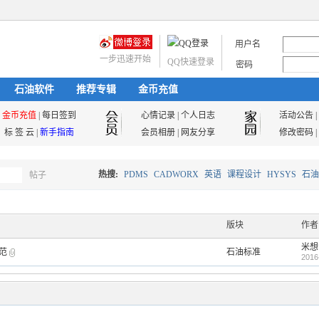
用户名
一步迅速开始
QQ快速登录
密码
石油软件
推荐专辑
金币充值
金币充值
|
每日签到
心情记录
|
个人日志
活动公告
|
标 签 云
|
新手指南
会员相册
|
网友分享
修改密码
|
热搜:
PDMS
CADWORX
英语
课程设计
HYSYS
石油
帖子
搜
油气储运
版块
作者
米想
规范
石油标准
索
2016