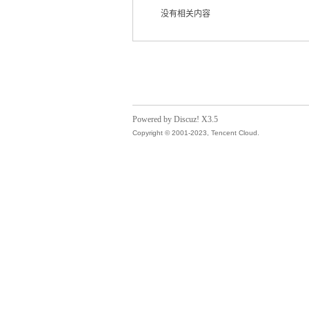
没有相关内容
气
Powered by Discuz! X3.5
Copyright © 2001-2023, Tencent Cloud.
储