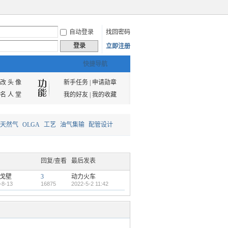
自动登录
找回密码
登录
立即注册
快捷导航
改 头 像
新手任务
|
申请勋章
名 人 堂
我的好友
|
我的收藏
天然气
OLGA
工艺
油气集输
配管设计
回复/查看
最后发表
戈壁
3
动力火车
-8-13
16875
2022-5-2 11:42