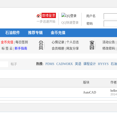
用户名
一步迅速开始
QQ快速登录
密码
石油软件
推荐专辑
金币充值
金币充值
|
每日签到
心情记录
|
个人日志
活动公告
|
标 签 云
|
新手指南
会员相册
|
网友分享
修改密码
|
热搜:
PDMS
CADWORX
英语
课程设计
HYSYS
石油
帖子
搜
油气储运
版块
作者
hello
AutoCAD
索
2014