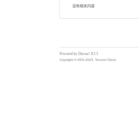
没有相关内容
气
Powered by Discuz! X3.5
Copyright © 2001-2023, Tencent Cloud.
储