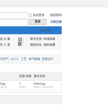
自动登录
找回密码
登录
立即注册
快捷导航
改 头 像
新手任务
|
申请勋章
名 人 堂
我的好友
|
我的收藏
天然气
OLGA
工艺
油气集输
配管设计
回复/查看
最后发表
shigy
9
helloshigy
-11-21
15977
2016-7-12 07:57