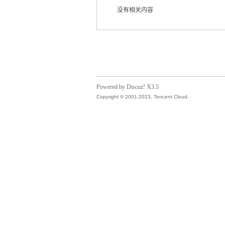
没有相关内容
气
Powered by Discuz! X3.5
Copyright © 2001-2023, Tencent Cloud.
储