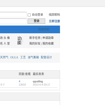
自动登录
找回密码
登录
立即注册
快捷导航
改 头 像
新手任务
|
申请勋章
名 人 堂
我的好友
|
我的收藏
天然气
OLGA
工艺
油气集输
配管设计
回复/查看
最后发表
4
qqsailing
-5-7
13533
2013-6-9 20:17