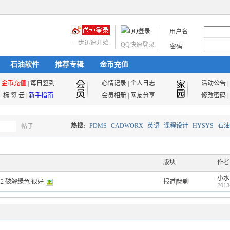
用户名
一步迅速开始
QQ快速登录
密码
石油软件
推荐专辑
金币充值
金币充值
|
每日签到
心情记录
|
个人日志
活动公告
|
标 签 云
|
新手指南
会员相册
|
网友分享
修改密码
|
热搜:
PDMS
CADWORX
英语
课程设计
HYSYS
石油
帖子
搜
油气储运
版块
作者
小水
2 破解绿色 很好
报道|畅聊
索
2013