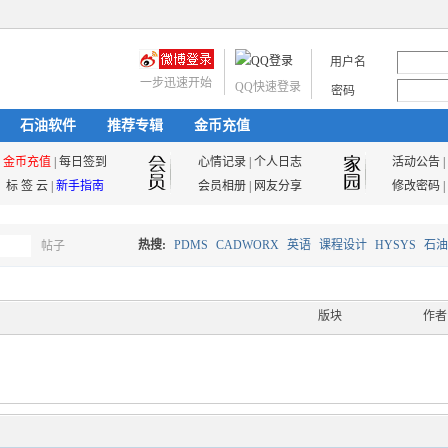
用户名
一步迅速开始
QQ快速登录
密码
石油软件
推荐专辑
金币充值
金币充值
|
每日签到
心情记录
|
个人日志
活动公告
|
标 签 云
|
新手指南
会员相册
|
网友分享
修改密码
|
热搜:
PDMS
CADWORX
英语
课程设计
HYSYS
石油
帖子
搜
油气储运
版块
作者
索