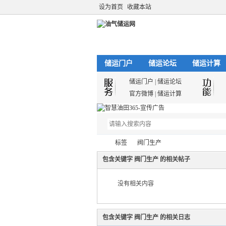
设为首页
收藏本站
储运门户
储运论坛
储运计算
储运门户
|
储运论坛
官方微博
|
储运计算
标签
阀门生产
包含关键字 阀门生产 的相关帖子
没有相关内容
油
›
›
包含关键字 阀门生产 的相关日志