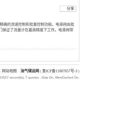
分享
供精确的流速控制和批量控制功能。电液阀由批
门保证了流量计在最高精度下工作。电液阀带
|
网站地图
|
油气储运网
(
鲁ICP备11007657号-3
)
010527 second(s), 7 queries , Gzip On, MemCached On.