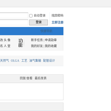
自动登录
找回密码
登录
立即注册
快捷导航
改 头 像
新手任务
|
申请勋章
名 人 堂
我的好友
|
我的收藏
天然气
OLGA
工艺
油气集输
配管设计
回复/查看
最后发表