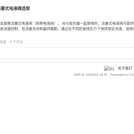
活塞式电液阀选型
说首推活塞式电液阀（简称电液阀）。 当与批控器一起使用时，活塞式电液阀可提
高流速控制、低流量关闭和最终截断。通过在不同的管线压力下保持恒定流速，该阀
次阅读
|
0
个评论
|
关于我们
GMT+8, 2026-8-8 18:25
, Processed in 0.