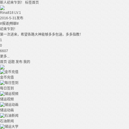
新人初来乍到！
标签首页
Rina818
LV.1
2016-5-31发布
#报道|畅聊#
初来乍到！
第一次进来，希望各路大神能够多多包涵，多多指教！
1
0
6607
更多...
首页
话题
发布
我的
金币充值
每日签到
储运视频
储运动画
石油新闻