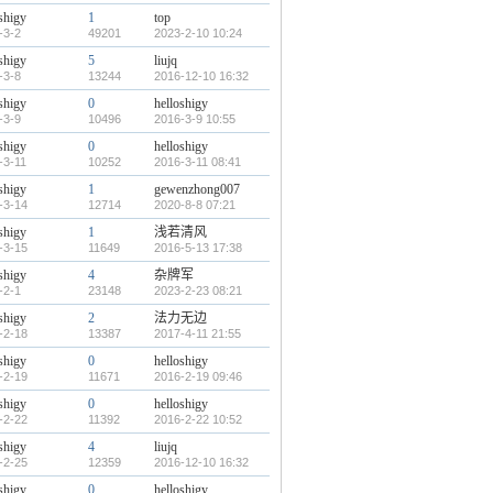
shigy
1
top
-3-2
49201
2023-2-10 10:24
shigy
5
liujq
-3-8
13244
2016-12-10 16:32
shigy
0
helloshigy
-3-9
10496
2016-3-9 10:55
shigy
0
helloshigy
-3-11
10252
2016-3-11 08:41
shigy
1
gewenzhong007
-3-14
12714
2020-8-8 07:21
shigy
1
浅若清风
-3-15
11649
2016-5-13 17:38
shigy
4
杂牌军
-2-1
23148
2023-2-23 08:21
shigy
2
法力无边
-2-18
13387
2017-4-11 21:55
shigy
0
helloshigy
-2-19
11671
2016-2-19 09:46
shigy
0
helloshigy
-2-22
11392
2016-2-22 10:52
shigy
4
liujq
-2-25
12359
2016-12-10 16:32
shigy
0
helloshigy