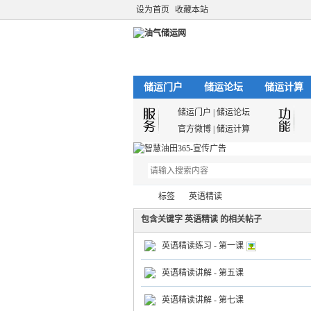
设为首页
收藏本站
储运门户
储运论坛
储运计算
储运门户
|
储运论坛
官方微博
|
储运计算
标签
英语精读
包含关键字 英语精读 的相关帖子
英语精读练习 - 第一课
油
›
›
英语精读讲解 - 第五课
英语精读讲解 - 第七课