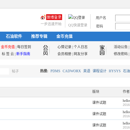
用户名
一步迅速开始
QQ快速登录
密码
石油软件
推荐专辑
金币充值
金币充值
|
每日签到
心情记录
|
个人日志
活动公告
|
标 签 云
|
新手指南
会员相册
|
网友分享
修改密码
|
热搜:
PDMS
CADWORX
英语
课程设计
HYSYS
石油
帖子
搜
油气储运
版块
作者
hello
课件试题
索
2016
hello
课件试题
2016
hello
课件试题
2016