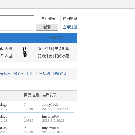
自动登录
找回密码
登录
立即注册
快捷导航
改 头 像
新手任务
|
申请勋章
名 人 堂
我的好友
|
我的收藏
天然气
OLGA
工艺
油气集输
配管设计
回复/查看
最后发表
shigy
7
Jonny1999
-2-17
11299
2024-12-26 09:34
shigy
1
liuyumo007
-2-23
10512
2016-3-7 16:13
shigy
2
liuyumo007
-2-25
11608
2016-3-7 16:12