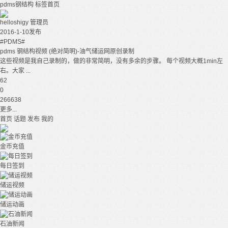
pdms钢结构
标签首页
helloshigy
管理员
2016-1-10发布
#PDMS#
pdms 钢结构视频 (绝对简明)-油气储运网原创录制
这些视频是我自己录制的，做的非常简明，没有多余的步骤。 每个视频大概1min左
右。大家 ...
62
0
266638
更多...
首页
话题
发布
我的
金币充值
每日签到
储运视频
储运动画
石油新闻