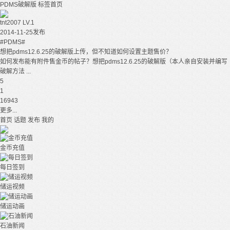
PDMS破解版
标签首页
tnt2007
LV.1
2014-11-25发布
#PDMS#
想把pdms12.6.25的破解版上传，但不知道如何设置主题售价？
如何发布能有附件售金币的帖子？想把pdms12.6.25的破解版（本人亲自安装并编写
破解方法 ...
5
1
16943
更多...
首页
话题
发布
我的
金币充值
每日签到
储运视频
储运动画
石油新闻