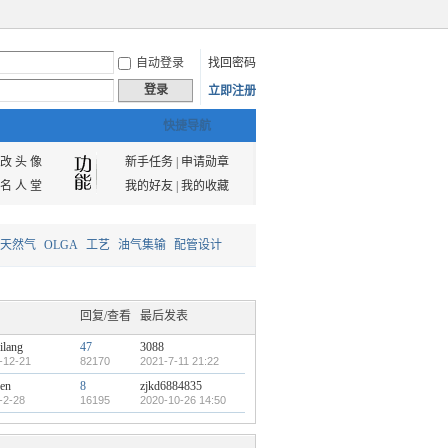
自动登录
找回密码
登录
立即注册
快捷导航
改 头 像
新手任务
|
申请勋章
名 人 堂
我的好友
|
我的收藏
天然气
OLGA
工艺
油气集输
配管设计
回复/查看
最后发表
ilang
47
3088
-12-21
82170
2021-7-11 21:22
en
8
zjkd6884835
-2-28
16195
2020-10-26 14:50