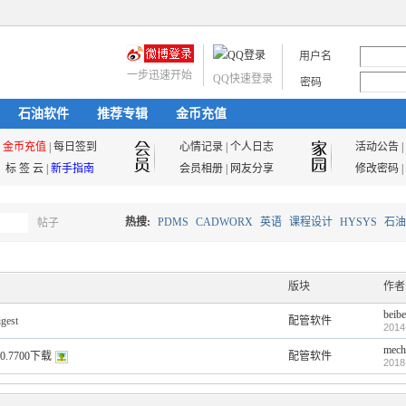
用户名
一步迅速开始
QQ快速登录
密码
石油软件
推荐专辑
金币充值
金币充值
|
每日签到
心情记录
|
个人日志
活动公告
|
标 签 云
|
新手指南
会员相册
|
网友分享
修改密码
|
热搜:
PDMS
CADWORX
英语
课程设计
HYSYS
石油
帖子
搜
油气储运
版块
作者
beibe
配管软件
索
2014
mech
0.00.7700下载
配管软件
2018