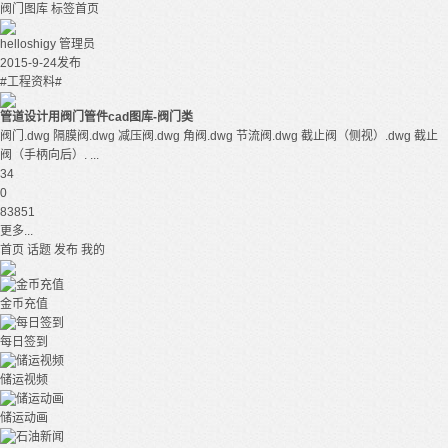
阀门图库
标签首页
helloshigy
管理员
2015-9-24发布
#工程资料#
管道设计用阀门管件cad图库-阀门类
阀门.dwg 隔膜阀.dwg 减压阀.dwg 角阀.dwg 节流阀.dwg 截止阀（侧视）.dwg 截止
阀（手柄向后）. ...
34
0
83851
更多...
首页
话题
发布
我的
金币充值
每日签到
储运视频
储运动画