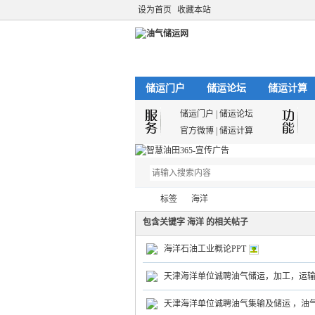
设为首页
收藏本站
储运门户
储运论坛
储运计算
储运门户
|
储运论坛
官方微博
|
储运计算
标签
海洋
包含关键字 海洋 的相关帖子
海洋石油工业概论PPT
油
›
›
天津海洋单位诚聘油气储运，加工，运
天津海洋单位诚聘油气集输及储运 ，油气加