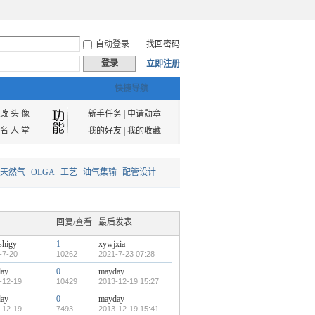
自动登录
找回密码
登录
立即注册
快捷导航
改 头 像
新手任务
|
申请勋章
名 人 堂
我的好友
|
我的收藏
天然气
OLGA
工艺
油气集输
配管设计
回复/查看
最后发表
shigy
1
xywjxia
-7-20
10262
2021-7-23 07:28
ay
0
mayday
-12-19
10429
2013-12-19 15:27
ay
0
mayday
-12-19
7493
2013-12-19 15:41