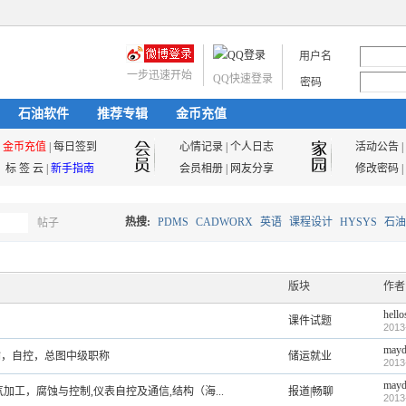
用户名
一步迅速开始
QQ快速登录
密码
石油软件
推荐专辑
金币充值
金币充值
|
每日签到
心情记录
|
个人日志
活动公告
|
标 签 云
|
新手指南
会员相册
|
网友分享
修改密码
|
热搜:
PDMS
CADWORX
英语
课程设计
HYSYS
石油
帖子
搜
油气储运
版块
作者
hello
课件试题
索
2013
mayd
输，自控，总图中级职称
储运就业
2013
mayd
工，腐蚀与控制,仪表自控及通信,结构（海...
报道|畅聊
2013