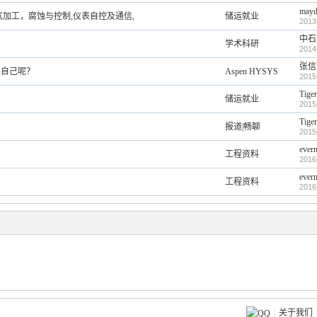
mayd
加工，腐蚀与控制,仪表自控及通信,
储运就业
2013
中石
学术科研
2014
张信
展自己呢？
Aspen HYSYS
2015
Tige
储运就业
2015
Tige
报道|畅聊
2015
ever
工程资料
2016
ever
工程资料
2016
|
关于我们