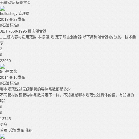
无缝钢管
标签首页
helloshigy
管理员
2013-6-28发布
#石油标准#
JB/T 7660-1995 静态混合器
1 主题内容与适用范围 本标 准 规 定了静态混合器(以下简称混合器)的分类、技术要
求、 ...
2
0
22960
5小熊果酱
2014-9-16发布
#石油标准#
哪本规范说过无缝钢管的导热系数都是多少
不同管材的钢管导热系数肯定不一样，不知道是哪本规范说过具体的值，有知道的
吗？
0
0
13745
更多...
首页
话题
发布
我的