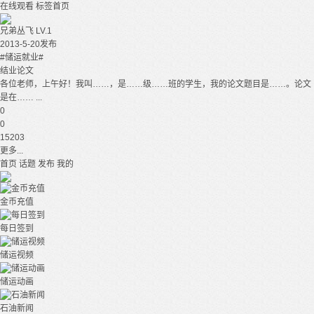
在线观看
标签首页
兄弟丛飞
LV.1
2013-5-20发布
#储运就业#
结业论文
各位老师，上午好！我叫……，是……级……班的学生，我的论文题目是……。论文
是在…… ...
0
0
15203
更多...
首页
话题
发布
我的
金币充值
每日签到
储运视频
储运动画
石油新闻