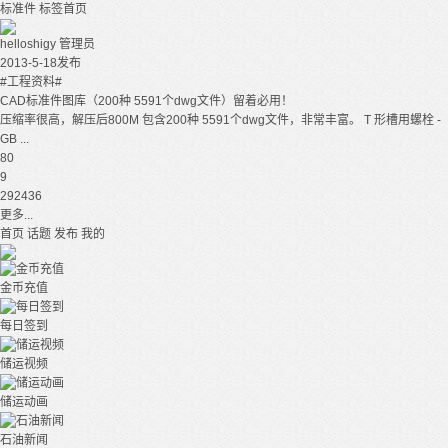
标准件
标签首页
helloshigy
管理员
2013-5-18发布
#工程资料#
CAD标准件图库（200种 5591个dwg文件）留着必用！
压缩率很高，解压后800M 包含200种 5591个dwg文件，非常丰富。 T 形槽用螺栓 -
GB ...
80
9
292436
更多...
首页
话题
发布
我的
金币充值
每日签到
储运视频
储运动画
石油新闻