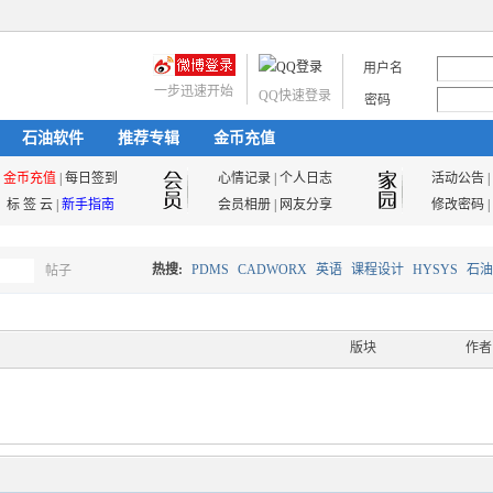
用户名
一步迅速开始
QQ快速登录
密码
石油软件
推荐专辑
金币充值
金币充值
|
每日签到
心情记录
|
个人日志
活动公告
|
标 签 云
|
新手指南
会员相册
|
网友分享
修改密码
|
热搜:
PDMS
CADWORX
英语
课程设计
HYSYS
石油
帖子
搜
油气储运
版块
作者
索