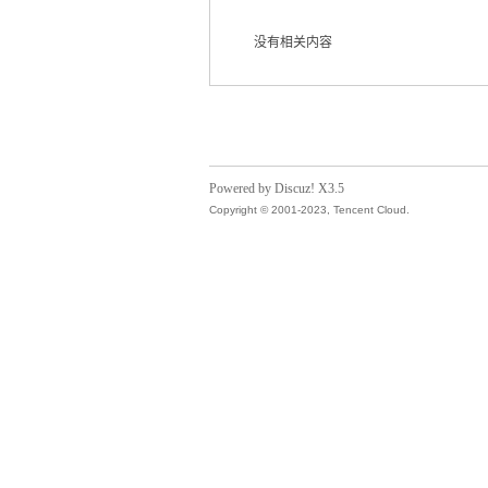
没有相关内容
气
Powered by Discuz! X3.5
Copyright © 2001-2023, Tencent Cloud.
储