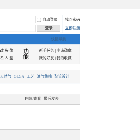
自动登录
找回密码
登录
立即注册
快捷导航
改 头 像
新手任务
|
申请勋章
名 人 堂
我的好友
|
我的收藏
天然气
OLGA
工艺
油气集输
配管设计
回复/查看
最后发表