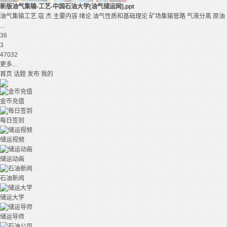
新版油气集输-工艺-中国石油大学[油气储运网].ppt
油气集输工艺 寇 杰 主要内容 绪论 油气性质和基础理论 矿场集输管路 气液分离 原油
...
36
3
47032
更多...
首页
话题
发布
我的
金币充值
每日签到
储运视频
储运动画
石油新闻
储运大学
储运导师