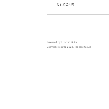
没有相关内容
气
Powered by Discuz! X3.5
Copyright © 2001-2023, Tencent Cloud.
储