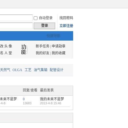
自动登录
找回密码
登录
立即注册
快捷导航
改 头 像
新手任务
|
申请勋章
名 人 堂
我的好友
|
我的收藏
天然气
OLGA
工艺
油气集输
配管设计
回复/查看
最后发表
未来不是梦
0
我的未来不是梦
-4-8
13683
2013-4-8 15:46