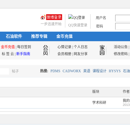
用户名
一步迅速开始
QQ快速登录
密码
石油软件
推荐专辑
金币充值
金币充值
|
每日签到
心情记录
|
个人日志
活动公告
|
标 签 云
|
新手指南
会员相册
|
网友分享
修改密码
|
热搜:
PDMS
CADWORX
英语
课程设计
HYSYS
石油
帖子
搜
油气储运
版块
作者
我的
学术科研
索
2013