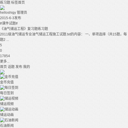
练习题
标签首页
helloshigy
管理员
2015-6-3发布
#课件试题#
《油气储运工程》复习题练习题
2011级油气储运专业油气储运工程施工试题.txt的内容： 一、单项选择（共15题，每
题2 ...
5
0
17854
更多...
首页
话题
发布
我的
金币充值
每日签到
储运视频
储运动画
石油新闻