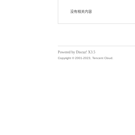
没有相关内容
气
Powered by Discuz! X3.5
Copyright © 2001-2023, Tencent Cloud.
储