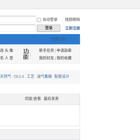
自动登录
找回密码
登录
立即注册
快捷导航
改 头 像
新手任务
|
申请勋章
名 人 堂
我的好友
|
我的收藏
天然气
OLGA
工艺
油气集输
配管设计
回复/查看
最后发表