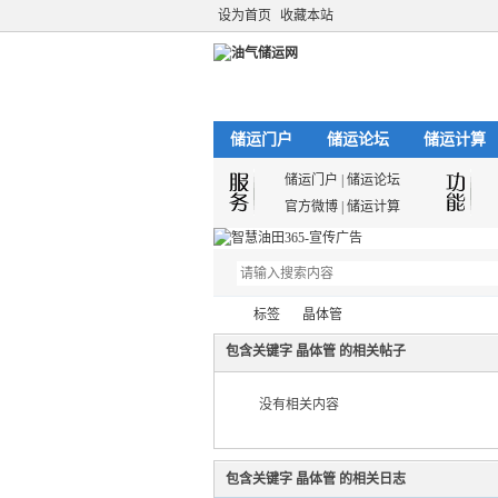
设为首页
收藏本站
储运门户
储运论坛
储运计算
储运门户
|
储运论坛
官方微博
|
储运计算
标签
晶体管
包含关键字 晶体管 的相关帖子
没有相关内容
油
›
›
包含关键字 晶体管 的相关日志