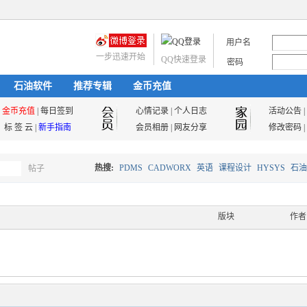
用户名
一步迅速开始
QQ快速登录
密码
石油软件
推荐专辑
金币充值
金币充值
|
每日签到
心情记录
|
个人日志
活动公告
|
标 签 云
|
新手指南
会员相册
|
网友分享
修改密码
|
热搜:
PDMS
CADWORX
英语
课程设计
HYSYS
石油
帖子
搜
油气储运
版块
作者
索