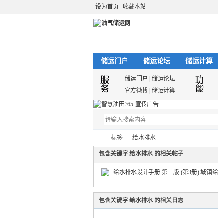
设为首页
收藏本站
储运门户
储运论坛
储运计算
储运门户
|
储运论坛
官方微博
|
储运计算
标签
给水排水
包含关键字 给水排水 的相关帖子
给水排水设计手册 第二版 (第3册) 城镇
油
›
›
包含关键字 给水排水 的相关日志