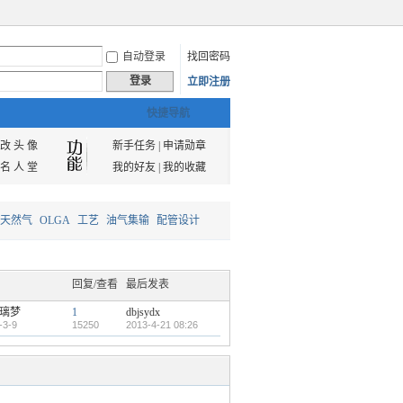
自动登录
找回密码
登录
立即注册
快捷导航
改 头 像
新手任务
|
申请勋章
名 人 堂
我的好友
|
我的收藏
天然气
OLGA
工艺
油气集输
配管设计
回复/查看
最后发表
璃梦
1
dbjsydx
-3-9
15250
2013-4-21 08:26