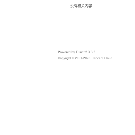
没有相关内容
气
Powered by Discuz! X3.5
Copyright © 2001-2023, Tencent Cloud.
储