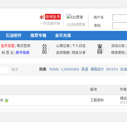
用户名
一步迅速开始
QQ快速登录
密码
石油软件
推荐专辑
金币充值
金币充值
|
每日签到
心情记录
|
个人日志
活动公告
|
标 签 云
|
新手指南
会员相册
|
网友分享
修改密码
|
热搜:
PDMS
CADWORX
英语
课程设计
HYSYS
石油
帖子
搜
油气储运
版块
作者
储运
给水
工程资料
索
2013