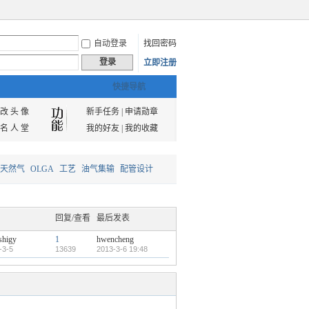
自动登录
找回密码
登录
立即注册
快捷导航
改 头 像
新手任务
|
申请勋章
名 人 堂
我的好友
|
我的收藏
天然气
OLGA
工艺
油气集输
配管设计
回复/查看
最后发表
shigy
1
hwencheng
-3-5
13639
2013-3-6 19:48