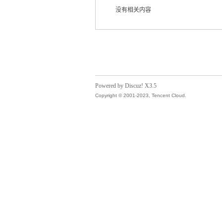
没有相关内容
气
Powered by Discuz! X3.5
Copyright © 2001-2023, Tencent Cloud.
储