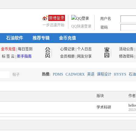
用户名
一步迅速开始
QQ快速登录
密码
石油软件
推荐专辑
金币充值
金币充值
|
每日签到
心情记录
|
个人日志
活动公告
|
标 签 云
|
新手指南
会员相册
|
网友分享
修改密码
|
热搜:
PDMS
CADWORX
英语
课程设计
HYSYS
石油
帖子
搜
油气储运
版块
作者
hello
学术科研
索
2013