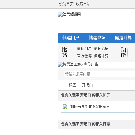
设为首页
收藏本站
储运门户
储运论坛
储运计算
储运门户
|
储运论坛
官方微博
|
储运计算
标签
开场白
包含关键字 开场白 的相关帖子
如何书写毕业论文的前言
油
›
›
包含关键字 开场白 的相关日志