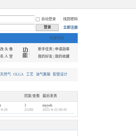
自动登录
找回密码
登录
立即注册
快捷导航
改 头 像
新手任务
|
申请勋章
名 人 堂
我的好友
|
我的收藏
天然气
OLGA
工艺
油气集输
配管设计
回复/查看
最后发表
i
3
myyeh
-9-26
21285
2021-8-22 08:45