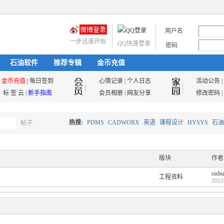
用户名
一步迅速开始
QQ快速登录
密码
石油软件
推荐专辑
金币充值
金币充值
|
每日签到
心情记录
|
个人日志
活动公告
|
标 签 云
|
新手指南
会员相册
|
网友分享
修改密码
|
热搜:
PDMS
CADWORX
英语
课程设计
HYSYS
石油
帖子
搜
油气储运
版块
作者
sishu
工程资料
索
2012