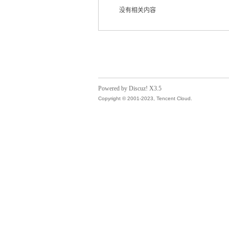
没有相关内容
气
Powered by Discuz! X3.5
Copyright © 2001-2023, Tencent Cloud.
储